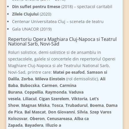
Din suflet pentru Emese
(2018) – spectacol caritabil
Zilele Clujului
(2020)
Centenar Universitatea Cluj – sceneta de teatru
Gala UNACOR (2019)
Repertoriu Opera Maghiara Cluj-Napoca si Teatrul
National Sarb, Novi-Sad
Roluri solistice, demi-solistice si de ansamblu in
spectacolele, galele si concertele din repertoriul Operei
Maghiare Cluj-Napoca si ale Teatrului National Sarb,
Novi-Sad, printre care:
Matei pe esafod
,
Samson si
Dalila
,
Zorba
,
Mileva Einstein
(rol demisolistic),
Ali
Baba
,
Bubocska
,
Carmen
,
Carmina
Burana
,
Coppellia
,
Raymonda
,
Vaduva
vesela
,
Liliacul
,
Cigan Szerelem
,
Viktoria
,
Let’s
Show
,
Magnas Miska
,
Tosca
,
Trubadurul
,
Boema
,
Dama
de Pica
,
Bal Mascat
,
Don Giovanni
,
Silvia
,
Szep Varos
Kolozsvar
,
Oberon
,
Cenusareasa
,
Alba ca
Zapada
,
Bayadera
,
Illuzio a