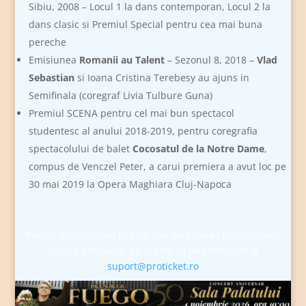
Sibiu, 2008 – Locul 1 la dans contemporan, Locul 2 la
dans clasic si Premiul Special pentru cea mai buna
pereche
Emisiunea
Romanii au Talent
– Sezonul 8, 2018 –
Vlad
Sebastian
si Ioana Cristina Terebesy au ajuns in
Semifinala (coregraf Livia Tulbure Guna)
Premiul SCENA pentru cel mai bun spectacol
studentesc al anului 2018-2019, pentru coregrafia
spectacolului de balet
Cocosatul de la Notre Dame
,
compus de Venczel Peter, a carui premiera a avut loc pe
30 mai 2019 la Opera Maghiara Cluj-Napoca
Pentru actualizarea paginii sau corectarea informatiilor
despre persoana, va rugam sa ne contactati la
suport@proticket.ro