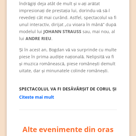
îndrăgiți deja atât de mult și v-ați arătat
impresionați de prestația lui, dorindu-vă să-l
revedeți cât mai curând. Astfel, spectacolul va fi
unul interactiv, dirijat „cu vioara în mână” după
modelul lui
JOHANN STRAUSS
sau, mai nou, al
lui
ANDRE RIEU
.
Și în acest an, Bogdan vă va surprinde cu multe
piese în prima audiție națională. Nelipsită va fi
și muzica românească, piese românești demult
uitate, dar și minunatele colinde românești.
SPECTACOLUL VA FI DESĂVÂRȘIT DE CORUL ȘI
BALETUL OPEREI VOX
Citeste mai mult
Membrilor orchestrei li se adaugă
ANSAMBLUL
DE BALET AL OPEREI VOX
cu momentele mult
așteptate de valsuri, polci, can-can, într-o
Alte evenimente din oras
coregrafie efervescentă și antrenată semnată
de
Vlad Sebastian
, astfel încât veți fi poftiți la