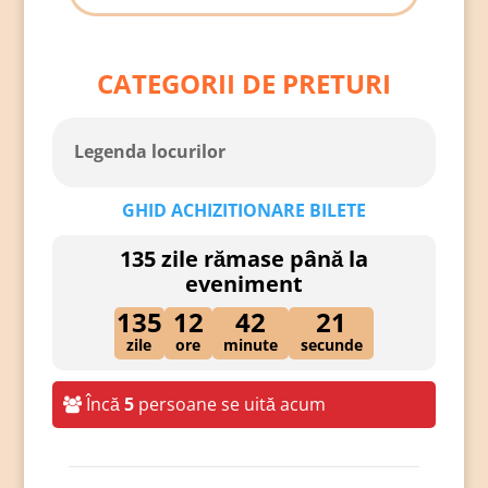
CATEGORII DE PRETURI
Legenda locurilor
GHID ACHIZITIONARE BILETE
135 zile rămase până la
eveniment
135
12
42
20
zile
ore
minute
secunde
Încă
5
persoane se uită acum