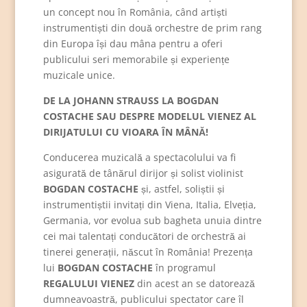
un concept nou în România, când artiști
instrumentiști din două orchestre de prim rang
din Europa își dau mâna pentru a oferi
publicului seri memorabile și experiențe
muzicale unice.
DE LA JOHANN STRAUSS LA BOGDAN
COSTACHE SAU DESPRE MODELUL VIENEZ AL
DIRIJATULUI CU VIOARA ÎN MÂNĂ!
Conducerea muzicală a spectacolului va fi
asigurată de tânărul dirijor și solist violinist
BOGDAN COSTACHE
și, astfel, soliștii și
instrumentiștii invitați din Viena, Italia, Elveția,
Germania, vor evolua sub bagheta unuia dintre
cei mai talentați conducători de orchestră ai
tinerei generații, născut în România! Prezența
lui
BOGDAN COSTACHE
în programul
REGALULUI VIENEZ
din acest an se datorează
dumneavoastră, publicului spectator care îl