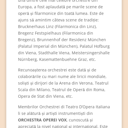
una dintre cele mai celebre orchestre din
Europa, a fost aplaudată pe marile scene de
operă și filarmonice din toată lumea. Este de
ajuns să amintim câteva scene de tradiție:
Brucknerhaus Linz (Filarmonica din Linz),
Bregenz Festspielhaus (Filarmonica din
Bregenz), Brunnenhof der Residenz München
(Palatul Imperial din München), Palatul Hofburg
din Viena, Stadthalle Viena, Meistersingershalle
Nürnberg, Kasemattenbuehne Graz, etc.
Recunoașterea orchestrei este dată și de
colaborările cu mari nume ale liricii mondiale,
soliști și dirijori de la Arena din Verona, Teatrul
Scala din Milano, Teatrul de Operă din Roma,
Opera de Stat din Viena, etc.
Membrilor Orchestrei di Teatro D’Opera Italiana
li se alătură și artiști instrumentiști din
ORCHESTRA OPEREI VOX
, cunoscută și
apreciată la nivel național și internațional. Este