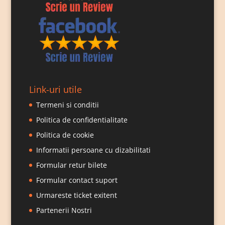
spectaculoase, astfel încât fiecare
REGAL
VIENEZ
să rămână unul memorabil!
Producator: Ioan Vrasmas
Spectacol prezentat de Prestige Art
Production, companie dedicată promovării
artei de calitate.
Link-uri utile
Termeni si conditii
Politica de confidentialitate
Politica de cookie
Informatii persoane cu dizabilitati
Formular retur bilete
Formular contact suport
Urmareste ticket exitent
Partenerii Nostri