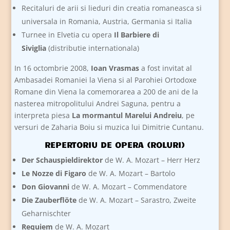
Recitaluri de arii si lieduri din creatia romaneasca si
universala in Romania, Austria, Germania si Italia
Turnee in Elvetia cu opera
Il Barbiere di
Siviglia
(distributie internationala)
In 16 octombrie 2008,
Ioan Vrasmas
a fost invitat al
Ambasadei Romaniei la Viena si al Parohiei Ortodoxe
Romane din Viena la comemorarea a 200 de ani de la
nasterea mitropolitului Andrei Saguna, pentru a
interpreta piesa
La mormantul Marelui Andreiu
, pe
versuri de Zaharia Boiu si muzica lui Dimitrie Cuntanu.
REPERTORIU DE OPERA (ROLURI)
Der Schauspieldirektor
de W. A. Mozart – Herr Herz
Le Nozze di Figaro
de W. A. Mozart – Bartolo
Don Giovanni
de W. A. Mozart – Commendatore
Die Zauberflöte
de W. A. Mozart – Sarastro, Zweite
Geharnischter
Requiem
de W. A. Mozart