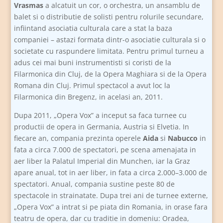
Vrasmas
a alcatuit un cor, o orchestra, un ansamblu de
balet si o distributie de solisti pentru rolurile secundare,
infiintand asociatia culturala care a stat la baza
companiei – astazi formata dintr-o asociatie culturala si o
societate cu raspundere limitata. Pentru primul turneu a
adus cei mai buni instrumentisti si coristi de la
Filarmonica din Cluj, de la Opera Maghiara si de la Opera
Romana din Cluj. Primul spectacol a avut loc la
Filarmonica din Bregenz, in acelasi an, 2011.
Dupa 2011, „Opera Vox” a inceput sa faca turnee cu
productii de opera in Germania, Austria si Elvetia. In
fiecare an, compania prezinta operele
Aida
si
Nabucco
in
fata a circa 7.000 de spectatori, pe scena amenajata in
aer liber la Palatul Imperial din Munchen, iar la Graz
apare anual, tot in aer liber, in fata a circa 2.000–3.000 de
spectatori. Anual, compania sustine peste 80 de
spectacole in strainatate. Dupa trei ani de turnee externe,
„Opera Vox” a intrat si pe piata din Romania, in orase fara
teatru de opera, dar cu traditie in domeniu: Oradea,