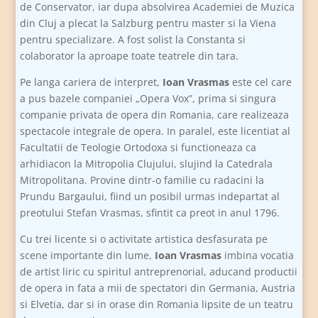
de Conservator, iar dupa absolvirea Academiei de Muzica
din Cluj a plecat la Salzburg pentru master si la Viena
pentru specializare. A fost solist la Constanta si
colaborator la aproape toate teatrele din tara.
Pe langa cariera de interpret,
Ioan Vrasmas
este cel care
a pus bazele companiei „Opera Vox”, prima si singura
companie privata de opera din Romania, care realizeaza
spectacole integrale de opera. In paralel, este licentiat al
Facultatii de Teologie Ortodoxa si functioneaza ca
arhidiacon la Mitropolia Clujului, slujind la Catedrala
Mitropolitana. Provine dintr-o familie cu radacini la
Prundu Bargaului, fiind un posibil urmas indepartat al
preotului Stefan Vrasmas, sfintit ca preot in anul 1796.
Cu trei licente si o activitate artistica desfasurata pe
scene importante din lume,
Ioan Vrasmas
imbina vocatia
de artist liric cu spiritul antreprenorial, aducand productii
de opera in fata a mii de spectatori din Germania, Austria
si Elvetia, dar si in orase din Romania lipsite de un teatru