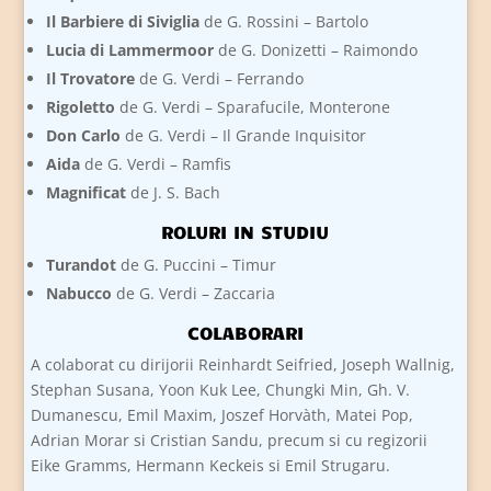
Il Barbiere di Siviglia
de G. Rossini – Bartolo
Lucia di Lammermoor
de G. Donizetti – Raimondo
Il Trovatore
de G. Verdi – Ferrando
Rigoletto
de G. Verdi – Sparafucile, Monterone
Don Carlo
de G. Verdi – Il Grande Inquisitor
Aida
de G. Verdi – Ramfis
Magnificat
de J. S. Bach
ROLURI IN STUDIU
Turandot
de G. Puccini – Timur
Nabucco
de G. Verdi – Zaccaria
COLABORARI
A colaborat cu dirijorii Reinhardt Seifried, Joseph Wallnig,
Stephan Susana, Yoon Kuk Lee, Chungki Min, Gh. V.
Dumanescu, Emil Maxim, Joszef Horvàth, Matei Pop,
Adrian Morar si Cristian Sandu, precum si cu regizorii
Eike Gramms, Hermann Keckeis si Emil Strugaru.