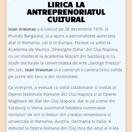
LIRICA LA
ANTREPRENORIATUL
CULTURAL
Ioan Vrasmas
s-a nascut pe 28 decembrie 1979, la
Prundu Bargaului, si a ajuns o personalitate apreciata
atat in Romania, cat si in Europa. Format ca solist la
Academia de Muzica „Gheorghe Dima” din Cluj-Napoca,
cu un masterat la Academia Mozart din Salzburg si cu
studii doctorale la Universitatea de Arte „George Enescu”
din Iasi,
Ioan Vrasmas
si-a construit o cariera lirica solida
pe scene din tara si din strainatate.
Ca interpret, a evoluat ca solist colaborator si invitat al
Operei Nationale Romane din Cluj-Napoca si al Operei
Maghiare de Stat din Cluj-Napoca, dar si pe scene din
Salzburg si Viena, sustinand totodata numeroase
recitaluri de arii si lieduri din creatia romaneasca si
universala in Romania, Austria, Germania si Italia. A
debutat la Opera Romana din Cluj inca din anul al II-lea