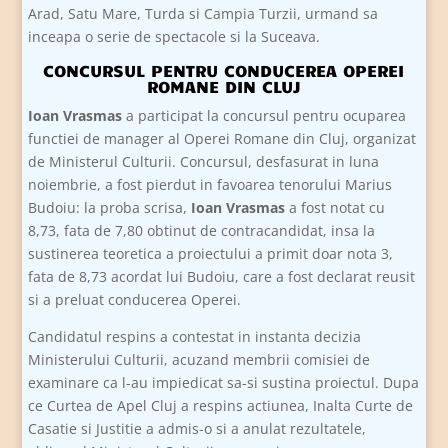
Arad, Satu Mare, Turda si Campia Turzii, urmand sa
inceapa o serie de spectacole si la Suceava.
CONCURSUL PENTRU CONDUCEREA OPEREI
ROMANE DIN CLUJ
Ioan Vrasmas
a participat la concursul pentru ocuparea
functiei de manager al Operei Romane din Cluj, organizat
de Ministerul Culturii. Concursul, desfasurat in luna
noiembrie, a fost pierdut in favoarea tenorului Marius
Budoiu: la proba scrisa,
Ioan Vrasmas
a fost notat cu
8,73, fata de 7,80 obtinut de contracandidat, insa la
sustinerea teoretica a proiectului a primit doar nota 3,
fata de 8,73 acordat lui Budoiu, care a fost declarat reusit
si a preluat conducerea Operei.
Candidatul respins a contestat in instanta decizia
Ministerului Culturii, acuzand membrii comisiei de
examinare ca l-au impiedicat sa-si sustina proiectul. Dupa
ce Curtea de Apel Cluj a respins actiunea, Inalta Curte de
Casatie si Justitie a admis-o si a anulat rezultatele,