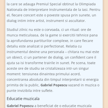
la care se adauga Premiul Special obtinut la Olimpiada
Nationala de Interpretare Instrumentala de la Iasi. Pentru
el, fiecare concert este o poveste spusa prin sunete, un
dialog intim intre artist, instrument si ascultator.
Studiul zilnic nu este o corvoada, ci un ritual: ore de
munca meticuloasa, de la game si exercitii tehnice pana
la aprofundarea partiturilor complexe, in care fiecare
detaliu este analizat si perfectionat. Relatia cu
instrumentul devine una personala – chitara nu mai este
un obiect, ci un partener de dialog, un confident care il
ajuta sa isi transforme trairile in sunet. Pe scena, toate
aceste ore de studiu se cristalizeaza intr-un singur
moment: tensiunea dinaintea primului acord,
concentrarea absoluta din timpul interpretarii si energia
primita de la public,
Gabriel Popescu
vazand in muzica o
punte invizibila intre suflete.
Educatie muzicala
Gabriel Popescu
a beneficiat de o educatie muzicala