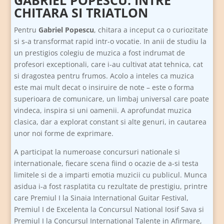
GABRIEL POPESCU: INTRE
CHITARA SI TRIATLON
Pentru
Gabriel Popescu
, chitara a inceput ca o curiozitate
si s-a transformat rapid intr-o vocatie. In anii de studiu la
un prestigios colegiu de muzica a fost indrumat de
profesori exceptionali, care i-au cultivat atat tehnica, cat
si dragostea pentru frumos. Acolo a inteles ca muzica
este mai mult decat o insiruire de note – este o forma
superioara de comunicare, un limbaj universal care poate
vindeca, inspira si uni oamenii. A aprofundat muzica
clasica, dar a explorat constant si alte genuri, in cautarea
unor noi forme de exprimare.
A participat la numeroase concursuri nationale si
internationale, fiecare scena fiind o ocazie de a-si testa
limitele si de a imparti emotia muzicii cu publicul. Munca
asidua i-a fost rasplatita cu rezultate de prestigiu, printre
care Premiul I la Sinaia International Guitar Festival,
Premiul I de Excelenta la Concursul National Iosif Sava si
Premiul I la Concursul International Talente in Afirmare,