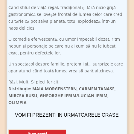
Când stilul de viață regal, tradițional și fără nicio grijă
gastronomică se lovește frontal de lumea celor care cred
cu tărie că pot salva planeta, totul explodează într-un
haos delicios.
O comedie efervescentă, cu umor impecabil dozat, ritm
nebun și personaje pe care nu ai cum să nu le iubești
exact pentru defectele lor.
Un spectacol despre familie, pretenții și… surprizele care
apar atunci când toată lumea vrea să pară altcineva.
Râzi. Mult. Și pleci fericit.
Distribuție:
MAIA MORGENSTERN, CARMEN TANASE,
MIRCEA RUSU, GHEORGHE IFRIM/LUCIAN IFRIM,
OLIMPIA
VOM FI PREZENTI IN URMATOARELE ORASE
Bucuresti