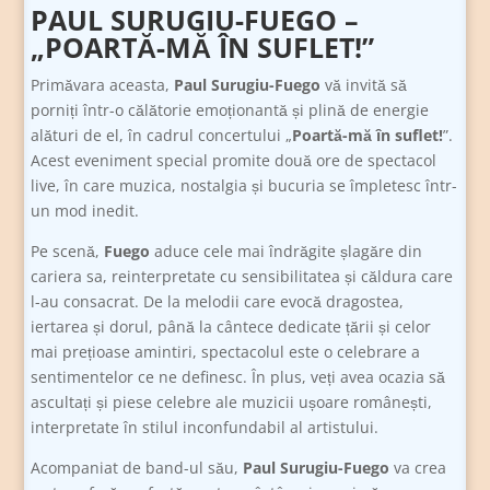
PAUL SURUGIU-FUEGO –
„POARTĂ-MĂ ÎN SUFLET!”
Primăvara aceasta,
Paul Surugiu-Fuego
vă invită să
porniți într-o călătorie emoționantă și plină de energie
alături de el, în cadrul concertului „
Poartă-mă în suflet!
”.
Acest eveniment special promite două ore de spectacol
live, în care muzica, nostalgia și bucuria se împletesc într-
un mod inedit.
Pe scenă,
Fuego
aduce cele mai îndrăgite șlagăre din
cariera sa, reinterpretate cu sensibilitatea și căldura care
l-au consacrat. De la melodii care evocă dragostea,
iertarea și dorul, până la cântece dedicate țării și celor
mai prețioase amintiri, spectacolul este o celebrare a
sentimentelor ce ne definesc. În plus, veți avea ocazia să
ascultați și piese celebre ale muzicii ușoare românești,
interpretate în stilul inconfundabil al artistului.
Acompaniat de band-ul său,
Paul Surugiu-Fuego
va crea