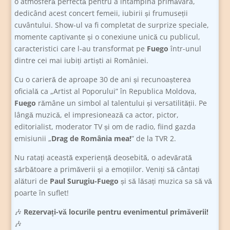
o atmosferă perfectă pentru a întâmpina primăvara,
dedicând acest concert femeii, iubirii și frumuseții
cuvântului. Show-ul va fi completat de surprize speciale,
momente captivante și o conexiune unică cu publicul,
caracteristici care l-au transformat pe
Fuego
într-unul
dintre cei mai iubiți artiști ai României.
Cu o carieră de aproape 30 de ani și recunoașterea
oficială ca „Artist al Poporului” în Republica Moldova,
Fuego
rămâne un simbol al talentului și versatilității. Pe
lângă muzică, el impresionează ca actor, pictor,
editorialist, moderator TV și om de radio, fiind gazda
emisiunii „
Drag de România mea!
” de la TVR 2.
Nu ratați această experiență deosebită, o adevărată
sărbătoare a primăverii și a emoțiilor. Veniți să cântați
alături de
Paul Surugiu-Fuego
și să lăsați muzica sa să vă
poarte în suflet!
🎶
Rezervați-vă locurile pentru evenimentul primăverii!
🎶