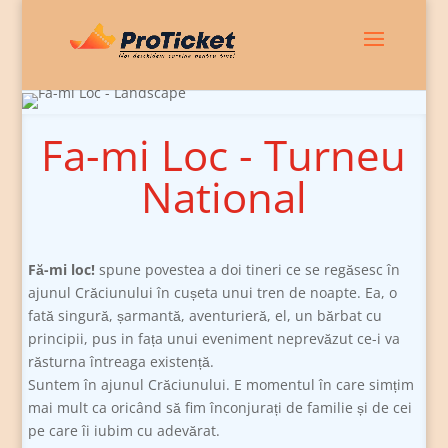
Fa-mi Loc - Turneu
National
Fă-mi loc!
spune povestea a doi tineri ce se regăsesc în
ajunul Crăciunului în cușeta unui tren de noapte. Ea, o
fată singură, șarmantă, aventurieră, el, un bărbat cu
principii, pus in fața unui eveniment neprevăzut ce-i va
răsturna întreaga existență.
Suntem în ajunul Crăciunului. E momentul în care simțim
mai mult ca oricând să fim înconjurați de familie și de cei
pe care îi iubim cu adevărat.