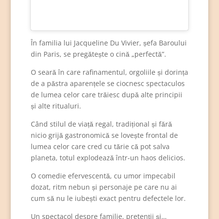
În familia lui Jacqueline Du Vivier, șefa Baroului
din Paris, se pregătește o cină „perfectă”.
O seară în care rafinamentul, orgoliile și dorința
de a păstra aparențele se ciocnesc spectaculos
de lumea celor care trăiesc după alte principii
și alte ritualuri.
Când stilul de viață regal, tradițional și fără
nicio grijă gastronomică se lovește frontal de
lumea celor care cred cu tărie că pot salva
planeta, totul explodează într-un haos delicios.
O comedie efervescentă, cu umor impecabil
dozat, ritm nebun și personaje pe care nu ai
cum să nu le iubești exact pentru defectele lor.
Un spectacol despre familie, pretenții și…