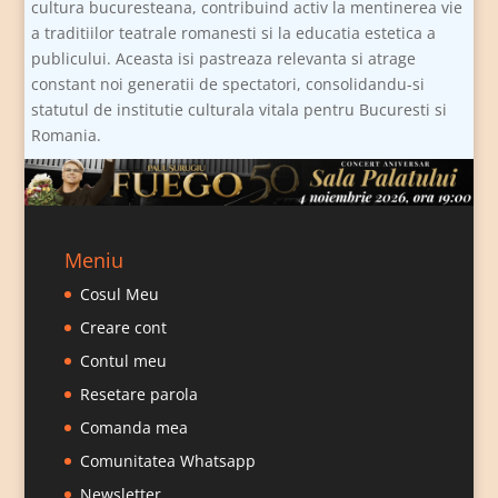
cultura bucuresteana, contribuind activ la mentinerea vie
a traditiilor teatrale romanesti si la educatia estetica a
publicului. Aceasta isi pastreaza relevanta si atrage
constant noi generatii de spectatori, consolidandu-si
statutul de institutie culturala vitala pentru Bucuresti si
Romania.
Meniu
Cosul Meu
Creare cont
Contul meu
Resetare parola
Comanda mea
Comunitatea Whatsapp
Newsletter