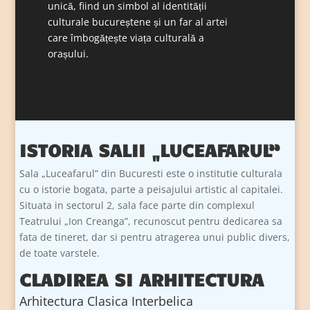
unică, fiind un simbol al identității
culturale bucureștene și un far al artei
care îmbogățește viața culturală a
orașului.
ISTORIA SALII „LUCEAFARUL”
Sala „Luceafarul” din Bucuresti este o institutie culturala
cu o istorie bogata, parte a peisajului artistic al capitalei.
Situata in sectorul 2, sala face parte din complexul
Teatrului „Ion Creanga”, recunoscut pentru dedicarea sa
fata de tineret, dar si pentru atragerea unui public divers,
de toate varstele.
CLADIREA SI ARHITECTURA
Arhitectura Clasica Interbelica