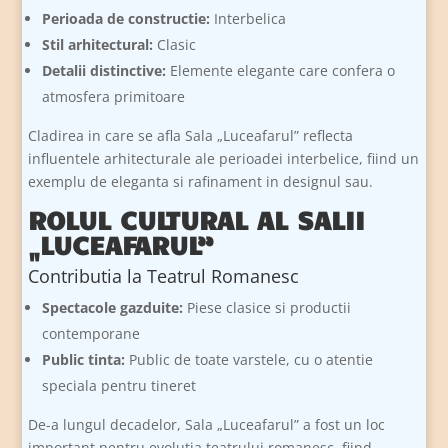
Perioada de constructie:
Interbelica
Stil arhitectural:
Clasic
Detalii distinctive:
Elemente elegante care confera o
atmosfera primitoare
Cladirea in care se afla Sala „Luceafarul” reflecta
influentele arhitecturale ale perioadei interbelice, fiind un
exemplu de eleganta si rafinament in designul sau.
ROLUL CULTURAL AL SALII
„LUCEAFARUL”
Contributia la Teatrul Romanesc
Spectacole gazduite:
Piese clasice si productii
contemporane
Public tinta:
Public de toate varstele, cu o atentie
speciala pentru tineret
De-a lungul decadelor, Sala „Luceafarul” a fost un loc
important pentru evolutia teatrului romanesc, fiind