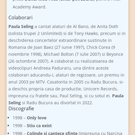
Academy Award.
Colaborari
Paula Seling
a cantat alaturi de Al Bano, de Anita Doth
(solista trupei 2 Unlimited) si de Tony Hawks, precum si in
deschiderea concertelor extraordinare sustinute in
Romania de Joan Baez (27 iunie 1997), Chick Corea (9
noiembrie 1998), Michael Bolton (7 iulie 2007) si Beyonce
(26 octombrie 2007). A colaborat cu realizatoarea de
videoclipuri Andreea Paduraru, una dintre aceste
colaborari aducandu-i, alaturi de regizoare, un premiu in
anul 2003 pe MTV. Casatorita in 2005 cu Radu Bucura, si-
a deschis propria casa de productie, Unicorn Records,
impreuna cu fratele sau, Paul Seling, si cu sotul ei.
Paula
Seling
si Radu Bucura au divortat in 2022.
Discografie
1998 –
Only love
1998 –
Stiu ca exist
1998 –
Colinde si cantece sfinte
(impreuna cu Narcisa