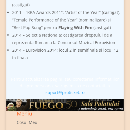
(castigat)
2011 – “RRA Awards 2011”: “Artist of the Year” (castigat),
“Female Performance of the Year” (nominalizare) si
“Best Pop Song” pentru
Playing With Fire
(castigat)
2014 – Selectia Nationala: castigarea dreptului de a
reprezenta Romania la Concursul Muzical Eurovision
2014 – Eurovision 2014: locul 2 in semifinala si locul 12
in finala
Pentru actualizarea paginii sau corectarea informatiilor
despre persoana, va rugam sa ne contactati la
suport@proticket.ro
Meniu
Cosul Meu