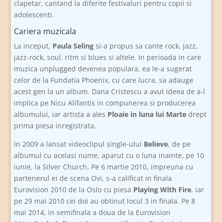
clapetar, cantand la diferite festivaluri pentru copii si
adolescenti.
Cariera muzicala
La inceput,
Paula Seling
si-a propus sa cante rock, jazz,
jazz-rock, soul, ritm si blues si altele. In perioada in care
muzica unplugged devenea populara, ea le-a sugerat
celor de la Fundatia Phoenix, cu care lucra, sa adauge
acest gen la un album. Dana Cristescu a avut ideea de a-l
implica pe Nicu Alifantis in compunerea si producerea
albumului, iar artista a ales
Ploaie in luna lui Marte
drept
prima piesa inregistrata.
In 2009 a lansat videoclipul single-ului
Believe
, de pe
albumul cu acelasi nume, aparut cu o luna inainte, pe 10
iunie, la Silver Church. Pe 6 martie 2010, impreuna cu
partenerul ei de scena Ovi, s-a calificat in finala
Eurovision 2010 de la Oslo cu piesa
Playing With Fire
, iar
pe 29 mai 2010 cei doi au obtinut locul 3 in finala. Pe 8
mai 2014, in semifinala a doua de la Eurovision