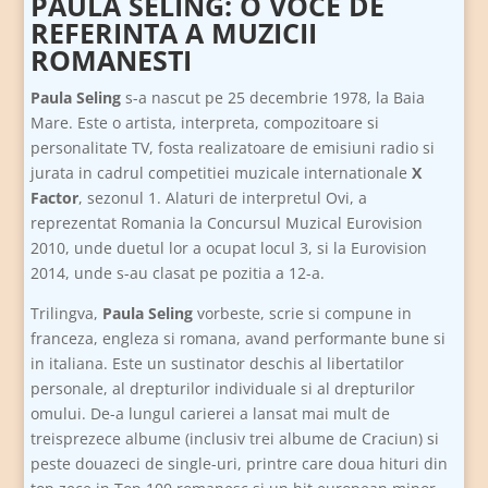
PAULA SELING: O VOCE DE
REFERINTA A MUZICII
ROMANESTI
Paula Seling
s-a nascut pe 25 decembrie 1978, la Baia
Mare. Este o artista, interpreta, compozitoare si
personalitate TV, fosta realizatoare de emisiuni radio si
jurata in cadrul competitiei muzicale internationale
X
Factor
, sezonul 1. Alaturi de interpretul Ovi, a
reprezentat Romania la Concursul Muzical Eurovision
2010, unde duetul lor a ocupat locul 3, si la Eurovision
2014, unde s-au clasat pe pozitia a 12-a.
Trilingva,
Paula Seling
vorbeste, scrie si compune in
franceza, engleza si romana, avand performante bune si
in italiana. Este un sustinator deschis al libertatilor
personale, al drepturilor individuale si al drepturilor
omului. De-a lungul carierei a lansat mai mult de
treisprezece albume (inclusiv trei albume de Craciun) si
peste douazeci de single-uri, printre care doua hituri din