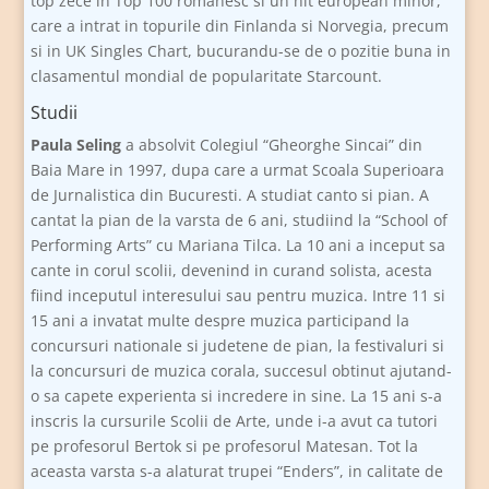
top zece in Top 100 romanesc si un hit european minor,
care a intrat in topurile din Finlanda si Norvegia, precum
si in UK Singles Chart, bucurandu-se de o pozitie buna in
clasamentul mondial de popularitate Starcount.
Studii
Paula Seling
a absolvit Colegiul “Gheorghe Sincai” din
Baia Mare in 1997, dupa care a urmat Scoala Superioara
de Jurnalistica din Bucuresti. A studiat canto si pian. A
cantat la pian de la varsta de 6 ani, studiind la “School of
Performing Arts” cu Mariana Tilca. La 10 ani a inceput sa
cante in corul scolii, devenind in curand solista, acesta
fiind inceputul interesului sau pentru muzica. Intre 11 si
15 ani a invatat multe despre muzica participand la
concursuri nationale si judetene de pian, la festivaluri si
la concursuri de muzica corala, succesul obtinut ajutand-
o sa capete experienta si incredere in sine. La 15 ani s-a
inscris la cursurile Scolii de Arte, unde i-a avut ca tutori
pe profesorul Bertok si pe profesorul Matesan. Tot la
aceasta varsta s-a alaturat trupei “Enders”, in calitate de