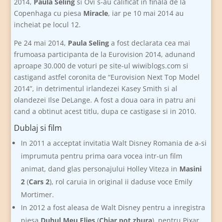
2014,
Paula Seling
si Ovi s-au calificat in finala de la
Copenhaga cu piesa
Miracle
, iar pe 10 mai 2014 au
incheiat pe locul 12.
Pe 24 mai 2014,
Paula Seling
a fost declarata cea mai
frumoasa participanta de la Eurovision 2014, adunand
aproape 30.000 de voturi pe site-ul wiwiblogs.com si
castigand astfel coronita de “Eurovision Next Top Model
2014”, in detrimentul irlandezei Kasey Smith si al
olandezei Ilse DeLange. A fost a doua oara in patru ani
cand a obtinut acest titlu, dupa ce castigase si in 2010.
Dublaj si film
In 2011 a acceptat invitatia Walt Disney Romania de a-si
imprumuta pentru prima oara vocea intr-un film
animat, dand glas personajului Holley Viteza in
Masini
2
(
Cars 2
), rol caruia in original ii daduse voce Emily
Mortimer.
In 2012 a fost aleasa de Walt Disney pentru a inregistra
piesa
Duhul Meu Flies
(
Chiar pot zbura
), pentru Pixar