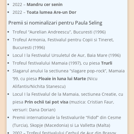
2022 –
Mandru cer senin
2022 –
Toata lumea Are-un Dor
Premii si nominalizari pentru Paula Seling
Trofeul “Aurelian Andreescu”, Bucuresti (1996)
Trofeul Armonia, Festivalul pentru Copii si Tineret,
Bucuresti (1996)
Locul I la Festivalul Ursuletul de Aur, Baia Mare (1996)
Trofeul festivalului Mamaia (1997), cu piesa
Trurli
Slagarul anului la sectiunea “slagare pop-rock”, Mamaia
’99, cu piesa
Ploaie in luna lui Marte
(Nicu
Alifantis/Nichita Stanescu)
Locul I la Festivalul de la Mamaia, sectiunea Creatie, cu
piesa
Prin ochii tai pot visa
(muzica: Cristian Faur,
versuri: Dana Dorian)
Premii internationale la festivalurile “Fidof” din Cesme
(Turcia), Skopje (Macedonia) si La Valletta (Malta)
2002 – Trofeul festivalului Cerbul de Aur din Brasov