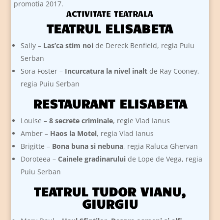
promotia 2017.
ACTIVITATE TEATRALA
TEATRUL ELISABETA
Sally –
Las’ca stim noi
de Dereck Benfield, regia Puiu
Serban
Sora Foster –
Incurcatura la nivel inalt
de Ray Cooney,
regia Puiu Serban
RESTAURANT ELISABETA
Louise –
8 secrete criminale
, regie Vlad Ianus
Amber –
Haos la Motel
, regia Vlad Ianus
Brigitte –
Bona buna si nebuna
, regia Raluca Ghervan
Doroteea –
Cainele gradinarului
de Lope de Vega, regia
Puiu Serban
TEATRUL TUDOR VIANU,
GIURGIU