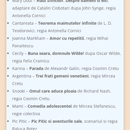
Mary Doul –
Haul Sfintilor. Despre oameni si elfi
,
adaptare de Catalin Ciobotari dupa John Synge, regia
Antonella Cornici
Cantareata –
Teorema maimutelor infinite
de L. D.
Teodorovici, regia Antonella Cornici
Joanna Markham –
Amor cu repetitii
, regia Mihai
Panaitescu
Cecily –
Buna seara, domnule Wilde!
dupa Oscar Wilde,
regia Felix Crainicu
Karina –
Parada
de Alexandr Galin, regia Cosmin Cretu
Argentina –
Trei frati gemeni venetieni
, regia Mircea
Cretu
Snooki –
Omul care aduce ploaia
de Richard Nash,
regia Cosmin Cretu
Mami –
Comedia adolescentei
de Mircea Stefanescu,
regie colectiva
Pic Pitic –
Pic Pitic si aventurile sale
, scenariul si regia
Raluca Botez