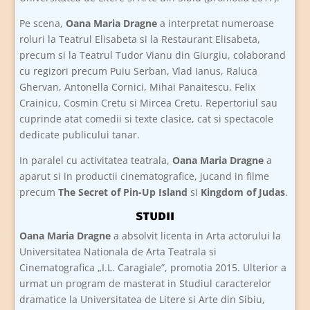
Pe scena,
Oana Maria Dragne
a interpretat numeroase
roluri la Teatrul Elisabeta si la Restaurant Elisabeta,
precum si la Teatrul Tudor Vianu din Giurgiu, colaborand
cu regizori precum Puiu Serban, Vlad Ianus, Raluca
Ghervan, Antonella Cornici, Mihai Panaitescu, Felix
Crainicu, Cosmin Cretu si Mircea Cretu. Repertoriul sau
cuprinde atat comedii si texte clasice, cat si spectacole
dedicate publicului tanar.
In paralel cu activitatea teatrala,
Oana Maria Dragne
a
aparut si in productii cinematografice, jucand in filme
precum
The Secret of Pin-Up Island
si
Kingdom of Judas
.
STUDII
Oana Maria Dragne
a absolvit licenta in Arta actorului la
Universitatea Nationala de Arta Teatrala si
Cinematografica „I.L. Caragiale”, promotia 2015. Ulterior a
urmat un program de masterat in Studiul caracterelor
dramatice la Universitatea de Litere si Arte din Sibiu,