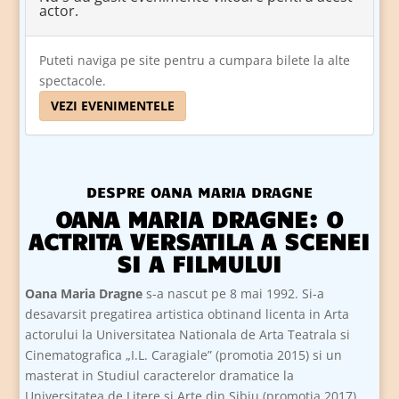
actor.
Puteti naviga pe site pentru a cumpara bilete la alte
spectacole.
VEZI EVENIMENTELE
DESPRE OANA MARIA DRAGNE
OANA MARIA DRAGNE: O
ACTRITA VERSATILA A SCENEI
SI A FILMULUI
Oana Maria Dragne
s-a nascut pe 8 mai 1992. Si-a
desavarsit pregatirea artistica obtinand licenta in Arta
actorului la Universitatea Nationala de Arta Teatrala si
Cinematografica „I.L. Caragiale” (promotia 2015) si un
masterat in Studiul caracterelor dramatice la
Universitatea de Litere si Arte din Sibiu (promotia 2017).