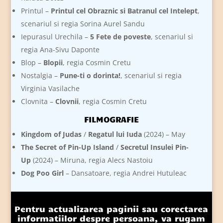
Printul –
Printul cel Obraznic si Batranul cel Intelept
,
scenariul si regia Sorina Aurel Sandu
Iepurasul Urechila –
5 Fete de poveste
, scenariul si
regia Ana-Sivu Daponte
Blop –
Blopii
, regia Cosmin Cretu
Nostalgia –
Pune-ti o dorinta!
, scenariul si regia
Virginia Vasilache
Clovnita –
Clovnii
, regia Cosmin Cretu
FILMOGRAFIE
Kingdom of Judas
/
Regatul lui Iuda
(2024) – May
The Secret of Pin-Up Island
/
Secretul Insulei Pin-
Up
(2024) – Miruna, regia Alecs Nastoiu
Dog Poo Girl
– Dansatoare, regia Andrei Hutuleac
Pentru actualizarea paginii sau corectarea
informatiilor despre persoana, va rugam