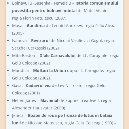
Bolnavul 3 (Sasenka), Femeia 3 –
Istoria comunismului
povestita pentru bolnavii mintal
de Matei Visniec,
regia Florin Fatulescu (2007)
Masa –
Gandirea
de Leonid Andreev, regia Felix Alexa
(2005)
Ivanova –
Revizorul
de Nicolai Vasilievici Gogol, regia
Serghei Cerkasski (2002)
Mita Baston –
D`ale Carnavalului
de I.L. Caragiale, regia
Gelu Colceag (2002)
Mandica –
Mofturi la Union
dupa I.L. Caragiale, regia
Gelu Colceag (2002)
Gasa –
Cadavrul viu
de Lev N. Tolstoi, regia Gelu
Colceag (2001)
Hellen Jones –
Machinal
de Sophie Treadwell, regia
Alexander Hausvater (2000)
Jenica –
Boabe de roua pe frunza de lotus in bataia
lunii
de Nicolae Mateescu, regia Gelu Colceag (1999) –