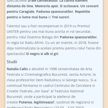
spectacolele
D-ale carnavalului
,
La cativa oameni
distanta de tine
,
Memoria apei
,
O scrisoare. Un concert
pentru Caragiale
,
Padurea spanzuratilor
,
Repetitie
pentru o lume mai buna
si
Trei surori
.
Talentul sau a fost recompensat in 2019 cu Premiul
UNITER pentru cea mai buna actrita in rol secundar,
pentru rolul Doamna Bologa din
Padurea spanzuratilor
,
in regia lui Radu Afrim. Cu un an inainte, in 2018, fusese
deja nominalizata la acelasi premiu pentru rolul Tania din
spectacolul
Si negru si alb si gri
.
Studii
Natalia Calin
a absolvit in 1998 Universitatea de Arta
Teatrala si Cinematografica Bucuresti, sectia Actorie, la
clasa profesorilor Dem Radulescu si George Ivascu. Si-a
continuat formarea in cadrul Centrului de Cercetare si
Creatie Teatrala „Ion Sava” al Teatrului National
Bucuresti, unde a participat la atelierul de
creatie
Puterea, legitimeaza?
, sustinut de regizorul si
profesorul Radu Penciulescu (23.03 – 3.03 2007).