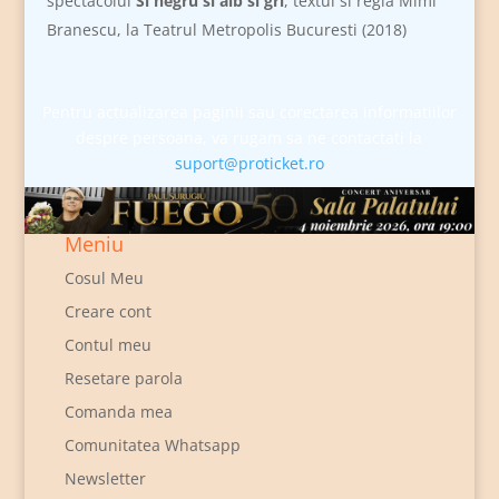
spectacolul
Si negru si alb si gri
, textul si regia Mimi
Branescu, la Teatrul Metropolis Bucuresti (2018)
Pentru actualizarea paginii sau corectarea informatiilor
despre persoana, va rugam sa ne contactati la
suport@proticket.ro
Meniu
Cosul Meu
Creare cont
Contul meu
Resetare parola
Comanda mea
Comunitatea Whatsapp
Newsletter