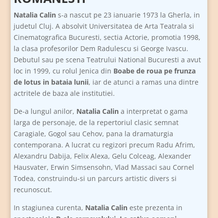
Natalia Calin
s-a nascut pe 23 ianuarie 1973 la Gherla, in
judetul Cluj. A absolvit Universitatea de Arta Teatrala si
Cinematografica Bucuresti, sectia Actorie, promotia 1998,
la clasa profesorilor Dem Radulescu si George Ivascu.
Debutul sau pe scena Teatrului National Bucuresti a avut
loc in 1999, cu rolul Jenica din
Boabe de roua pe frunza
de lotus in bataia lunii
, iar de atunci a ramas una dintre
actritele de baza ale institutiei.
De-a lungul anilor,
Natalia Calin
a interpretat o gama
larga de personaje, de la repertoriul clasic semnat
Caragiale, Gogol sau Cehov, pana la dramaturgia
contemporana. A lucrat cu regizori precum Radu Afrim,
Alexandru Dabija, Felix Alexa, Gelu Colceag, Alexander
Hausvater, Erwin Simsensohn, Vlad Massaci sau Cornel
Todea, construindu-si un parcurs artistic divers si
recunoscut.
In stagiunea curenta,
Natalia Calin
este prezenta in