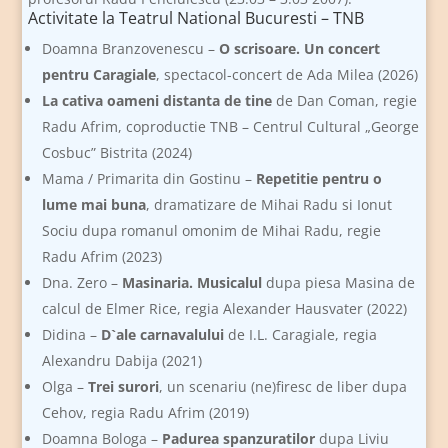
Activitate la Teatrul National Bucuresti – TNB
Doamna Branzovenescu –
O scrisoare. Un concert
pentru Caragiale
, spectacol-concert de Ada Milea (2026)
La cativa oameni distanta de tine
de Dan Coman, regie
Radu Afrim, coproductie TNB – Centrul Cultural „George
Cosbuc” Bistrita (2024)
Mama / Primarita din Gostinu –
Repetitie pentru o
lume mai buna
, dramatizare de Mihai Radu si Ionut
Sociu dupa romanul omonim de Mihai Radu, regie
Radu Afrim (2023)
Dna. Zero –
Masinaria. Musicalul
dupa piesa Masina de
calcul de Elmer Rice, regia Alexander Hausvater (2022)
Didina –
D`ale carnavalului
de I.L. Caragiale, regia
Alexandru Dabija (2021)
Olga –
Trei surori
, un scenariu (ne)firesc de liber dupa
Cehov, regia Radu Afrim (2019)
Doamna Bologa –
Padurea spanzuratilor
dupa Liviu