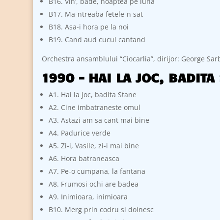
B16. Vin’, bade, noaptea pe luna
B17. Ma-ntreaba fetele-n sat
B18. Asa-i hora pe la noi
B19. Cand aud cucul cantand
Orchestra ansamblului “Ciocarlia”, dirijor: George Sar
1990 – HAI LA JOC, BADIT
A1. Hai la joc, badita Stane
A2. Cine imbatraneste omul
A3. Astazi am sa cant mai bine
A4. Padurice verde
A5. Zi-i, Vasile, zi-i mai bine
A6. Hora batraneasca
A7. Pe-o cumpana, la fantana
A8. Frumosi ochi are badea
A9. Inimioara, inimioara
B10. Merg prin codru si doinesc