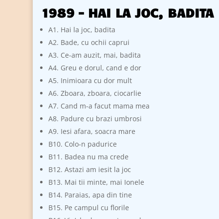
1989 – HAI LA JOC, BADIT
A1. Hai la joc, badita
A2. Bade, cu ochii caprui
A3. Ce-am auzit, mai, badita
A4. Greu e dorul, cand e dor
A5. Inimioara cu dor mult
A6. Zboara, zboara, ciocarlie
A7. Cand m-a facut mama mea
A8. Padure cu brazi umbrosi
A9. Iesi afara, soacra mare
B10. Colo-n padurice
B11. Badea nu ma crede
B12. Astazi am iesit la joc
B13. Mai tii minte, mai Ionele
B14. Paraias, apa din tine
B15. Pe campul cu florile