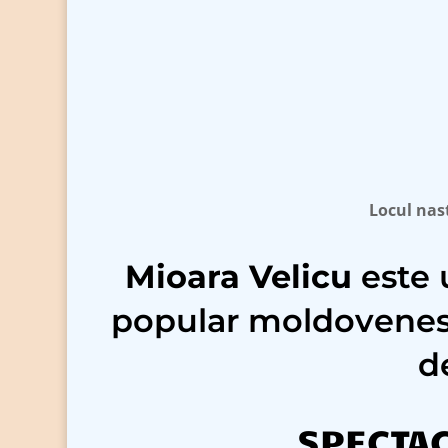
Locul nast
Mioara Velicu
este 
popular moldovenesc,
d
SPECTAC