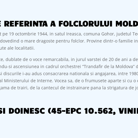
E REFERINTA A FOLCLORULUI MOL
t pe 19 octombrie 1944, in satul Ireasca, comuna Gohor, judetul Tec
, dovedind o mare dragoste pentru folclor. Provine dintr-o familie i
 ale localitatii.
 dublate de o voce remarcabila, in jurul varstei de 20 de ani a de
du-si ascensiunea in cadrul orchestrei “Trandafir de la Moldova” din
e si discurile i-au adus consacrarea nationala si angajarea, intre 19
 al Ministerului de Interne. Vocea sa, de o frumusete aparte si cu o
 gama de trairi, de la cantecul de instrainare pana la strigatura de 
I DOINESC (45-EPC 10.562, VINIL