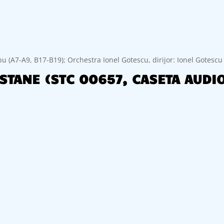
bu (A7-A9, B17-B19); Orchestra Ionel Gotescu, dirijor: Ionel Gotescu
A STANE (STC 00657, CASETA AUDI