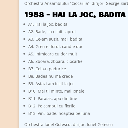
Orchestra Ansamblului “Ciocarlia”, dirijor: George Sa
1988 – HAI LA JOC, BADITA
A1. Hai la joc, badita
A2. Bade, cu ochii caprui
A3. Ce-am auzit, mai, badita
A4. Greu e dorul, cand e dor
A5. Inimioara cu dor mult
A6. Zboara, zboara, ciocarlie
B7. Colo-n padurice
B8. Badea nu ma crede
B9. Astazi am iesit la joc
B10. Mai tii minte, mai Ionele
B11. Paraias, apa din tine
B12. Pe campul cu florile
B13. Vin’, bade, noaptea pe luna
Orchestra Ionel Gotescu, dirijor: Ionel Gotescu