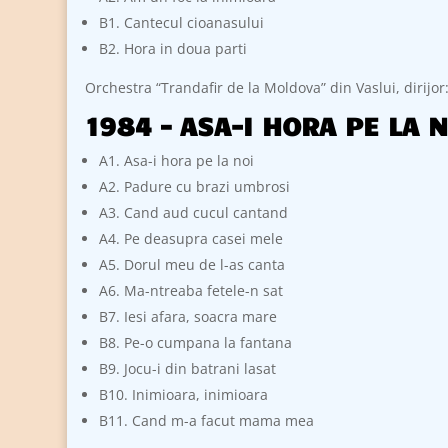
B1. Cantecul cioanasului
B2. Hora in doua parti
Orchestra “Trandafir de la Moldova” din Vaslui, dirijor
1984 – ASA-I HORA PE LA N
A1. Asa-i hora pe la noi
A2. Padure cu brazi umbrosi
A3. Cand aud cucul cantand
A4. Pe deasupra casei mele
A5. Dorul meu de l-as canta
A6. Ma-ntreaba fetele-n sat
B7. Iesi afara, soacra mare
B8. Pe-o cumpana la fantana
B9. Jocu-i din batrani lasat
B10. Inimioara, inimioara
B11. Cand m-a facut mama mea