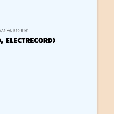
 (A1-A6, B10-B16)
O, ELECTRECORD)