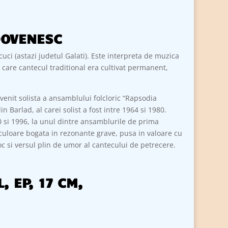
DOVENESC
uci (astazi judetul Galati). Este interpreta de muzica
n care cantecul traditional era cultivat permanent,
venit solista a ansamblului folcloric “Rapsodia
 Barlad, al carei solist a fost intre 1964 si 1980.
80 si 1996, la unul dintre ansamblurile de prima
 culoare bogata in rezonante grave, pusa in valoare cu
joc si versul plin de umor al cantecului de petrecere.
, EP, 17 CM,