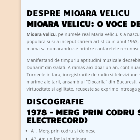
DESPRE MIOARA VELICU
MIOARA VELICU: O VOCE D
Mioara Velicu
, pe numele real Maria Velicu, s-a nascu
populara si si-a inceput cariera artistica in anul 1963
mama sa numarandu-se printre cantaretele recunoscute
Manifestand de timpuriu aptitudini muzicale deosebite,
Dunarii” din Galati. A ramas aici doar un an, continuan
Turneele in tara, inregistrarile de radio si televiziun
marime ale tarii, ansamblul “Ciocarlia” din Bucuresti,
virtuozitate si agilitate, reuseste sa exprime intreaga
DISCOGRAFIE
1978 – MERG PRIN CODRU S
ELECTRECORD)
A1. Merg prin codru si doinesc
A2. Am un foc la inimioara