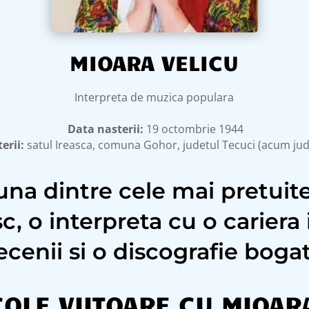
MIOARA VELICU
Interpreta de muzica populara
Data nasterii:
19 octombrie 1944
erii:
satul Ireasca, comuna Gohor, judetul Tecuci (acum jude
una dintre cele mai pretuite
 o interpreta cu o cariera
ecenii si o discografie bogat
OLE VIITOARE CU MIOAR