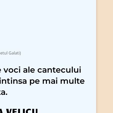
tul Galati)
 voci ale cantecului
 intinsa pe mai multe
a.
A VELICU