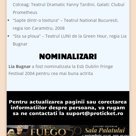
Colceag; Teatrul Dramatic Fanny Tardini, Galati; Clubul
Prometheus
“Sapte dintr-o lovitura” – Teatrul National Bucuresti,
regia Ion Caramitru, 2008
“Sta sa ploua” – Teatrul LUNI de la Green Hour, regia Lia
Bugnar
NOMINALIZARI
Lia Bugnar
a fost nominalizata la Esb Dublin Fringe
Festival 2004 pentru cea mai buna actrita
Pentru actualizarea paginii sau corectarea
informatiilor despre persoana, va rugam
sa ne contactati la
suport@proticket.ro