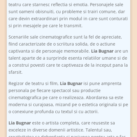
teatru care starnesc reflectia si emotia. Personajele sale
sunt oameni obisnuiti, cu probleme si trairi comune, dar
care devin extraordinari prin modul in care sunt conturati
si prin mesajele pe care le transmit.
Scenariile sale cinematografice sunt la fel de apreciate,
fiind caracterizate de o scriitura solida, de o actiune
captivanta si de personaje memorabile.
Lia Bugnar
are un
talent aparte de a surprinde esenta relatiilor umane si de
a construi povesti care te captiveaza de la inceput pana la
sfarsit.
Regizor de teatru si film,
Lia Bugnar
isi pune amprenta
personala pe fiecare spectacol sau productie
cinematografica pe care o realizeaza. Abordarea sa este
moderna si curajoasa, mizand pe o estetica originala si pe
o conexiune profunda cu textul si cu actorii.
Lia Bugnar
este o artista completa, care reuseste sa
exceleze in diverse domenii artistice. Talentul sau,
creativitatea sa debordanta si pasiunea pentru arta o fac