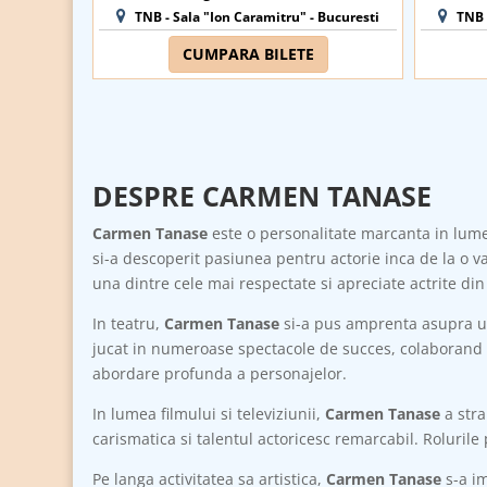
TNB - Sala "Ion Caramitru" - Bucuresti
TNB -
CUMPARA BILETE
DESPRE CARMEN TANASE
Carmen Tanase
este o personalitate marcanta in lume
si-a descoperit pasiunea pentru actorie inca de la o va
una dintre cele mai respectate si apreciate actrite di
In teatru,
Carmen Tanase
si-a pus amprenta asupra un
jucat in numeroase spectacole de succes, colaborand cu 
abordare profunda a personajelor.
In lumea filmului si televiziunii,
Carmen Tanase
a stra
carismatica si talentul actoricesc remarcabil. Roluril
Pe langa activitatea sa artistica,
Carmen Tanase
s-a im