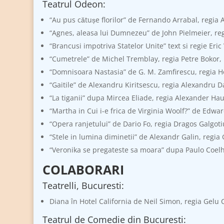
Teatrul Odeon:
“Au pus cătușe florilor” de Fernando Arrabal, regia
“Agnes, aleasa lui Dumnezeu” de John Pielmeier, re
“Brancusi impotriva Statelor Unite” text si regie Er
“Cumetrele” de Michel Tremblay, regia Petre Bokor, R
“Domnisoara Nastasia” de G. M. Zamfirescu, regia H
“Gaitile” de Alexandru Kiritsescu, regia Alexandru D
“La tiganii” dupa Mircea Eliade, regia Alexander Ha
“Martha in Cui i-e frica de Virginia Woolf?” de Ed
“Opera ranjetului” de Dario Fo, regia Dragos Galgoti
“Stele in lumina diminetii” de Alexandr Galin, regia 
“Veronika se pregateste sa moara” dupa Paulo Coelho
COLABORARI
Teatrelli, Bucuresti:
Diana în Hotel California de Neil Simon, regia Gelu 
Teatrul de Comedie din Bucuresti: