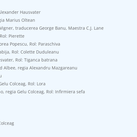
 Alexander Hausvater
gia Marius Oltean
ic Vigner, traducerea George Banu, Maestra C.J. Lane
ol: Pierette
orea Popescu, Rol: Paraschiva
abija, Rol: Colette Duduleanu
usvater, Rol: Tiganca batrana
ward Albee, regia Alexandru Mazgareanu
u
Gelu Colceag, Rol: Lora
, regia Gelu Colceag, Rol: Infirmiera sefa
Colceag