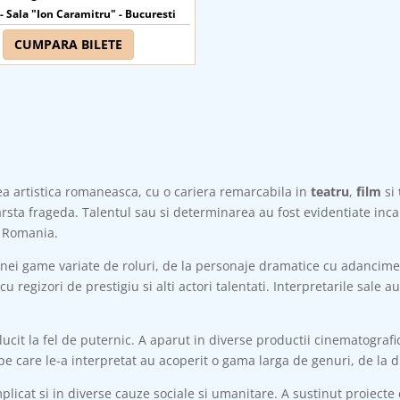
 Sala "Ion Caramitru" - Bucuresti
CUMPARA BILETE
a artistica romaneasca, cu o cariera remarcabila in
teatru
,
film
si
rsta frageda. Talentul sau si determinarea au fost evidentiate inca d
n Romania.
ei game variate de roluri, de la personaje dramatice cu adancime 
regizori de prestigiu si alti actori talentati. Interpretarile sale a
lucit la fel de puternic. A aparut in diverse productii cinematografi
e pe care le-a interpretat au acoperit o gama larga de genuri, de l
plicat si in diverse cauze sociale si umanitare. A sustinut proiecte