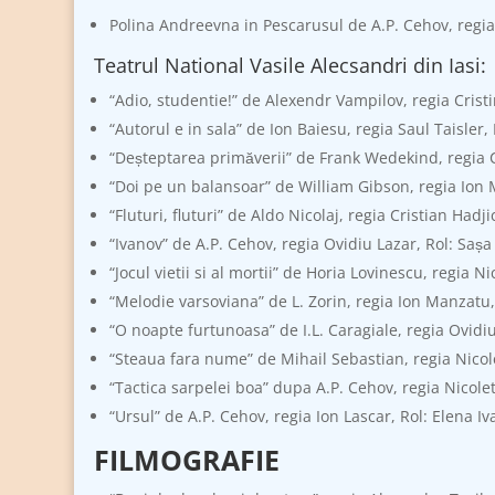
Polina Andreevna in Pescarusul de A.P. Cehov, regi
Teatrul National Vasile Alecsandri din Iasi:
“Adio, studentie!” de Alexendr Vampilov, regia Cristi
“Autorul e in sala” de Ion Baiesu, regia Saul Taisler, 
“Deșteptarea primăverii” de Frank Wedekind, regia C
“Doi pe un balansoar” de William Gibson, regia Ion M
“Fluturi, fluturi” de Aldo Nicolaj, regia Cristian Hadji
“Ivanov” de A.P. Cehov, regia Ovidiu Lazar, Rol: Sașa
“Jocul vietii si al mortii” de Horia Lovinescu, regia N
“Melodie varsoviana” de L. Zorin, regia Ion Manzatu,
“O noapte furtunoasa” de I.L. Caragiale, regia Ovidiu
“Steaua fara nume” de Mihail Sebastian, regia Nicol
“Tactica sarpelei boa” dupa A.P. Cehov, regia Nicolet
“Ursul” de A.P. Cehov, regia Ion Lascar, Rol: Elena 
FILMOGRAFIE