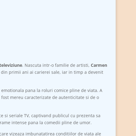
televiziune
. Nascuta intr-o familie de artisti,
Carmen
in primii ani ai carierei sale, iar in timp a devenit
emotionala pana la roluri comice pline de viata. A
u fost mereu caracterizate de autenticitate si de o
ce si seriale TV, captivand publicul cu prezenta sa
a drame intense pana la comedii pline de umor.
 care vizeaza imbunatatirea conditiilor de viata ale