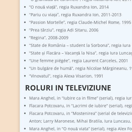
“O nouă viață”, regia Ruxandra Ion, 2014
“Pariu cu viața”, regia Ruxandra Ion, 2011-2013
“Passion Mortelle”, regia Claude-Michel Rome, 1995
“Prea târziu”, regia Adi Sitaru, 2006
“Regina”, 2008-2009
“State de România – student la Sorbona”, regia Iur
“State și Flacăra – Vacanță la Nisa”, regia Iura Lunc
“Une femme piégée”, regia Laurent Carceles, 2001
“Un bulgăre de humă”, regia Nicolae Mărgineanu, 
“Vinovatul”, regia Alexa Visarion, 1991
ROLURI IN TELEVIZIUNE
Mara Anghel, in “Iubire ca in filme” (serial), regia
Flacara Potcovaru, in “Lacrimi de iubire” (serial), 
Flacara Potcovaru, in “Mostenirea” (serial de televi
Anton; Larry Maronese, Mihai Bratila, Iura Luncasu,
Mara Anghel, in “O nouă viata” (serial), regia Alex Fo