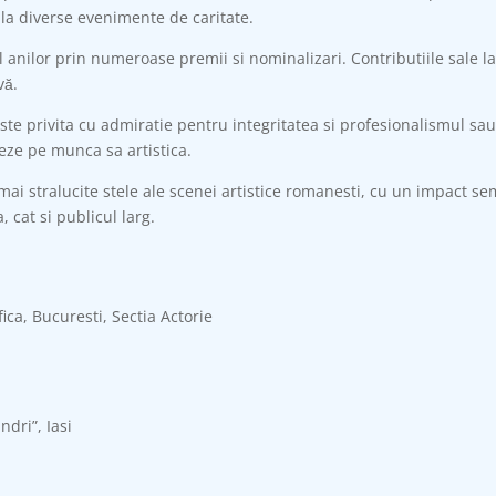
t la diverse evenimente de caritate.
 anilor prin numeroase premii si nominalizari. Contributiile sale la
vă.
ste privita cu admiratie pentru integritatea si profesionalismul sau.
reze pe munca sa artistica.
i stralucite stele ale scenei artistice romanesti, cu un impact semni
 cat si publicul larg.
ica, Bucuresti, Sectia Actorie
ndri”, Iasi