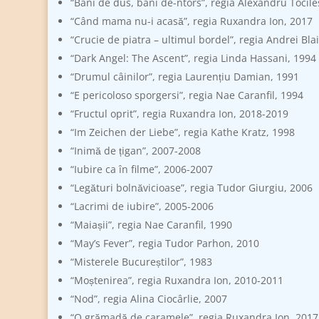
“Bani de dus, bani de-ntors”, regia Alexandru Tocil
“Când mama nu-i acasă”, regia Ruxandra Ion, 2017
“Crucie de piatra – ultimul bordel”, regia Andrei Bla
“Dark Angel: The Ascent”, regia Linda Hassani, 1994
“Drumul câinilor”, regia Laurențiu Damian, 1991
“E pericoloso sporgersi”, regia Nae Caranfil, 1994
“Fructul oprit”, regia Ruxandra Ion, 2018-2019
“Im Zeichen der Liebe”, regia Kathe Kratz, 1998
“Inimă de țigan”, 2007-2008
“Iubire ca în filme”, 2006-2007
“Legături bolnăvicioase”, regia Tudor Giurgiu, 2006
“Lacrimi de iubire”, 2005-2006
“Maiașii”, regia Nae Caranfil, 1990
“May’s Fever”, regia Tudor Parhon, 2010
“Misterele Bucureștilor”, 1983
“Moștenirea”, regia Ruxandra Ion, 2010-2011
“Nod”, regia Alina Ciocârlie, 2007
“O grămadă de caramele”, regia Ruxandra Ion, 2017