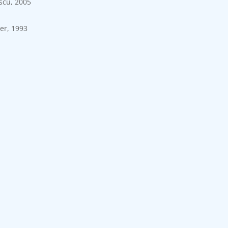
escu, 2005
ier, 1993