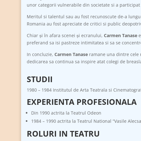
unor categorii vulnerabile din societate si a participa
Meritul si talentul sau au fost recunoscute de-a lungul
Romania au fost apreciate de critici si public deopotri
Chiar și în afara scenei și ecranului,
Carmen Tanase
e
preferand sa isi pastreze intimitatea si sa se concent
In concluzie,
Carmen Tanase
ramane una dintre cele ma
dedicarea sa continua sa inspire atat colegi de breasla,
STUDII
1980 – 1984 Institutul de Arta Teatrala si Cinematograf
EXPERIENTA PROFESIONALA
Din 1990 actrita la Teatrul Odeon
1984 – 1990 actrita la Teatrul National “Vasile Alecsa
ROLURI IN TEATRU