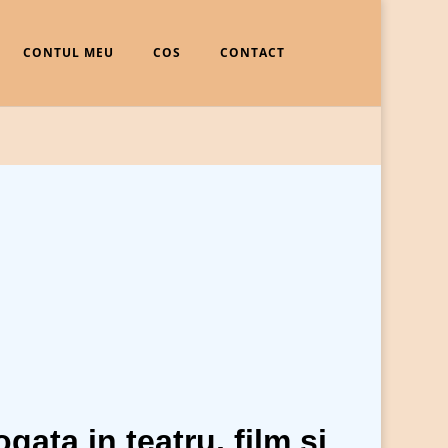
CONTUL MEU
COS
CONTACT
ata in teatru, film si