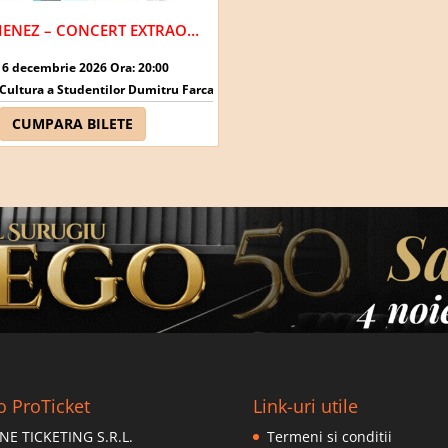
REGAL VIENEZ – CONCERT EXTRAORDINAR DE CRACIUN | CLUJ-NAPOCA
16 decembrie 2026 Ora: 20:00
- Cluj-Napoca
Cultura a Studentilor Dumitru Farcas - Cluj-Napoca
CUMPARA BILETE
o ProTicket
Link-uri utile
NE TICKETING S.R.L.
Termeni si conditii