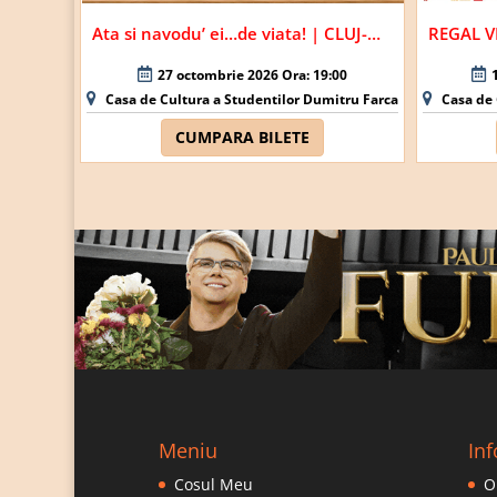
Ata si navodu’ ei…de viata! | CLUJ-NAPOCA
27 octombrie 2026 Ora: 19:00
Casa de Cultura a Studentilor Dumitru Farcas Cluj Napoca 
Casa de 
CUMPARA BILETE
Meniu
Inf
Cosul Meu
O