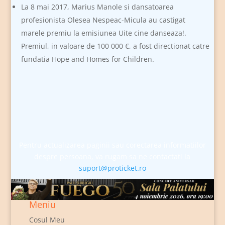
La 8 mai 2017, Marius Manole si dansatoarea
profesionista Olesea Nespeac-Micula au castigat
marele premiu la emisiunea Uite cine danseaza!.
Premiul, in valoare de 100 000 €, a fost directionat catre
fundatia Hope and Homes for Children.
Pentru actualizarea paginii sau corectarea informatiilor
despre persoana, va rugam sa ne contactati la
suport@proticket.ro
Meniu
Cosul Meu