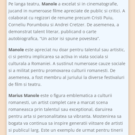
Pe langa teatru,
Manole
a excelat si in cinematografie,
jucand in numeroase filme apreciate de public si critici. A
colaborat cu regizori de renume precum Cristi Puiu,
Corneliu Porumboiu si Andrei Cretzer. De asemenea, a
demonstrat talent literar, publicand o carte
autobiografica, “Un actor isi spune povestea”.
Manole
este apreciat nu doar pentru talentul sau artistic,
ci si pentru implicarea sa activa in viata sociala si
culturala a Romaniei. A sustinut numeroase cauze sociale
si a militat pentru promovarea culturii romanesti. De
asemenea, a fost membru al juriului la diverse festivaluri
de film si teatru.
Marius Manole
este o figura emblematica a culturii
romanesti, un artist complet care a marcat scena
romaneasca prin talentul sau exceptional, daruirea
pentru arta si personalitatea sa vibranta. Mostenirea sa
bogata va continua sa inspire generatii viitoare de artisti
si publicul larg. Este un exemplu de urmat pentru tinerii