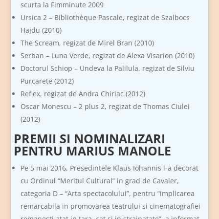
scurta la Fimminute 2009
Ursica 2 – Bibliothèque Pascale, regizat de Szalbocs
Hajdu (2010)
The Scream, regizat de Mirel Bran (2010)
Serban – Luna Verde, regizat de Alexa Visarion (2010)
Doctorul Schiop – Undeva la Palilula, regizat de Silviu
Purcarete (2012)
Reflex, regizat de Andra Chiriac (2012)
Oscar Monescu – 2 plus 2, regizat de Thomas Ciulei
(2012)
PREMII SI NOMINALIZARI
PENTRU MARIUS MANOLE
Pe 5 mai 2016, Presedintele Klaus Iohannis l-a decorat
cu Ordinul “Meritul Cultural” in grad de Cavaler,
categoria D – “Arta spectacolului”, pentru “implicarea
remarcabila in promovarea teatrului si cinematografiei
romanesti atat in tara, cat si in strainatate”, a informat