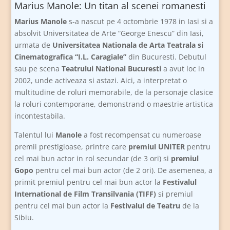
Marius Manole: Un titan al scenei romanesti
Marius Manole
s-a nascut pe 4 octombrie 1978 in Iasi si a
absolvit Universitatea de Arte “George Enescu” din Iasi,
urmata de
Universitatea Nationala de Arta Teatrala si
Cinematografica “I.L. Caragiale”
din Bucuresti. Debutul
sau pe scena
Teatrului National Bucuresti
a avut loc in
2002, unde activeaza si astazi. Aici, a interpretat o
multitudine de roluri memorabile, de la personaje clasice
la roluri contemporane, demonstrand o maestrie artistica
incontestabila.
Talentul lui
Manole
a fost recompensat cu numeroase
premii prestigioase, printre care
premiul UNITER
pentru
cel mai bun actor in rol secundar (de 3 ori) si
premiul
Gopo
pentru cel mai bun actor (de 2 ori). De asemenea, a
primit premiul pentru cel mai bun actor la
Festivalul
International de Film Transilvania (TIFF)
si premiul
pentru cel mai bun actor la
Festivalul de Teatru
de la
Sibiu.